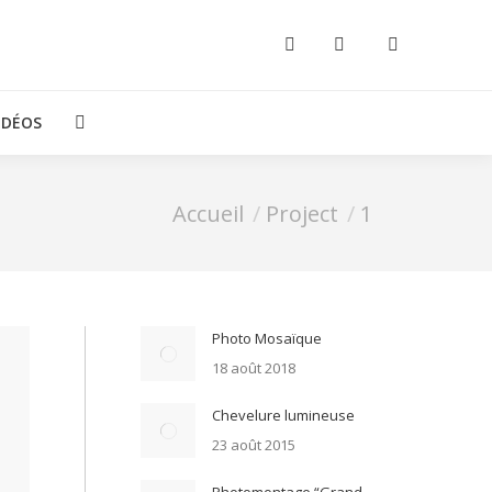
IDÉOS
Recherche
:
Vous êtes ici :
Accueil
Project
1
Photo Mosaïque
18 août 2018
Chevelure lumineuse
23 août 2015