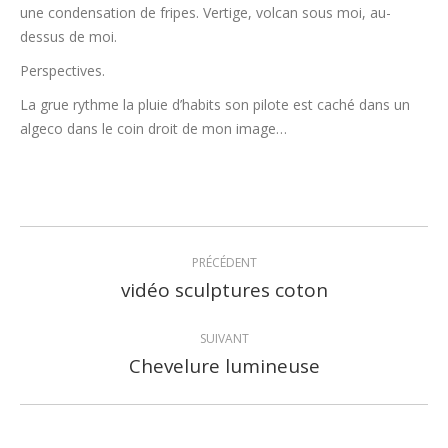
une condensation de fripes. Vertige, volcan sous moi, au-
dessus de moi.
Perspectives.
La grue rythme la pluie d’habits son pilote est caché dans un
algeco dans le coin droit de mon image…
Navigation
PRÉCÉDENT
article
vidéo sculptures coton
Article
précédent
:
SUIVANT
Chevelure lumineuse
Article
suivant
: