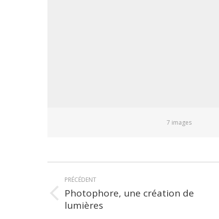
7 images
Navigation
PRÉCÉDENT
article
Photophore, une création de
Article
lumières
précédent