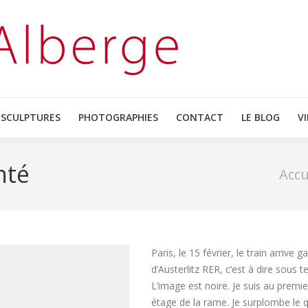
ACCUEIL
SCULPTURES
PHOT
SCULPTURES
PHOTOGRAPHIES
CONTACT
LE BLOG
V
nté
Vous êtes
Accu
Paris, le 15 février, le train arrive g
d’Austerlitz RER, c’est à dire sous te
L’image est noire. Je suis au premie
étage de la rame. Je surplombe le q