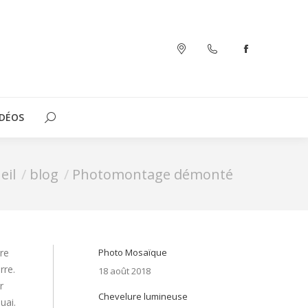
OGRAPHIES
CONTACT
LE BLOG
VIDÉOS
Recherche
:
IDÉOS
Recherche
:
 ici :
eil
blog
Photomontage démonté
are
Photo Mosaïque
rre.
18 août 2018
r
Chevelure lumineuse
uai.