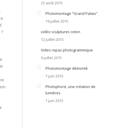
23 août 2015
.
Photomontage “Grand Palais”
ce
19 juillet 2015
d
 ?
vidéo sculptures coton
12 juillet 2015
Video repas photogrammique
9 juillet 2015
ur
de
Photomontage démonté
7 juin 2015
re
tion
Photophore, une création de
lumières
1 juin 2015
a