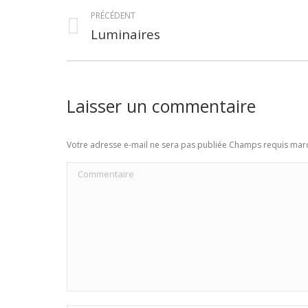
Navigation
PRÉCÉDENT
album
Luminaires
Album
précédent
:
Laisser un commentaire
Votre adresse e-mail ne sera pas publiée Champs requis ma
Commentaire