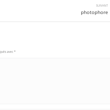
SUIVANT
photophore
Album
suivant
:
rqués avec
*