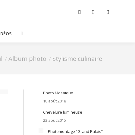
OGRAPHIES
CONTACT
LE BLOG
VIDÉOS
Recherche
:
IDÉOS
Recherche
:
ci :
l
Album photo
Stylisme culinaire
Photo Mosaïque
18 août 2018
Chevelure lumineuse
23 août 2015
Photomontage “Grand Palais”