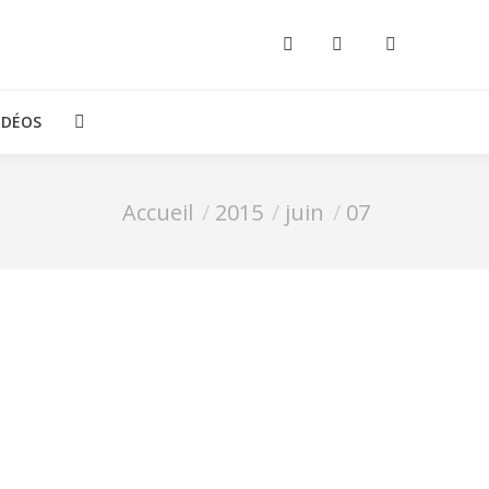
IDÉOS
Recherche
:
Vous êtes ici :
Accueil
2015
juin
07