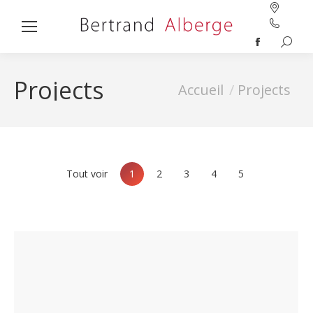
Recher
Facebook
:
page
Projects
Vous êtes ici :
opens
Accueil
Projects
in
new
window
Tout voir
1
2
3
4
5