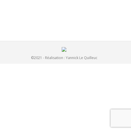
3
3
Par
admin
3 mai 2015
Laisser un commentaire
©2021 - Réalisation :
Yannick Le Quilleuc