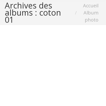
Archives des
Vous êtes ici :
Accueil
albums :
coton
Album
01
photo