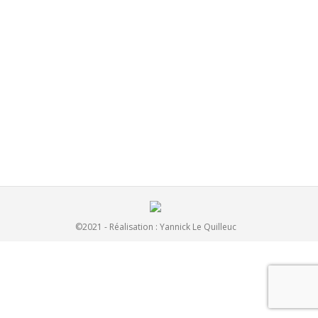
Portraits
coton 01
Par
admin
4 avril 2015
©2021 - Réalisation :
Yannick Le Quilleuc