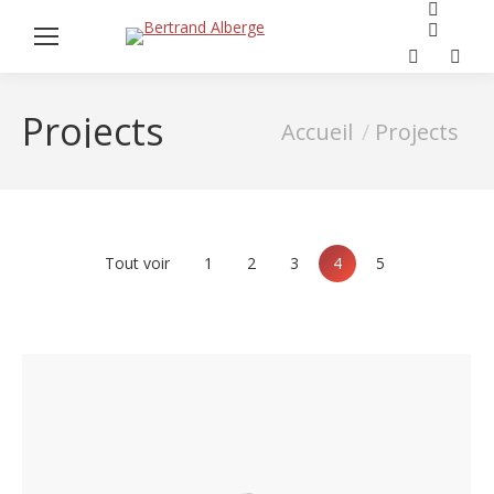
Reche
Facebook
:
page
Projects
Vous êtes ici :
Accueil
Projects
opens
in
new
window
Tout voir
1
2
3
4
5