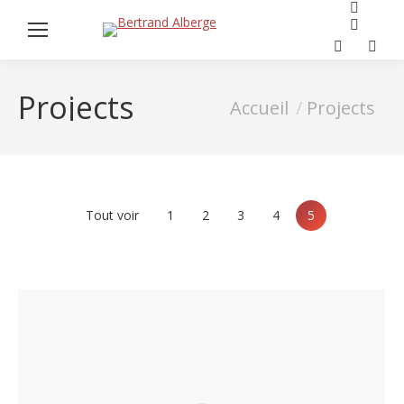
Reche
Facebook
:
page
Projects
Vous êtes ici :
Accueil
Projects
opens
in
new
window
Tout voir
1
2
3
4
5